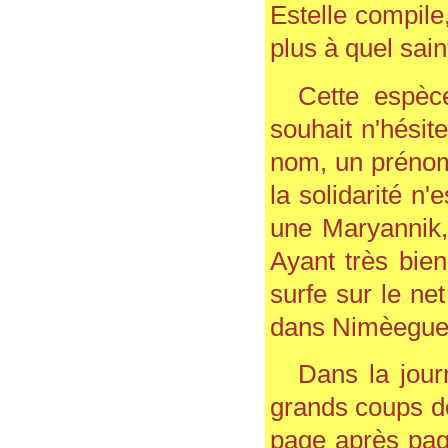
Estelle compile
---
Les Marmottes de Savoie
plus à quel sain
seront présentes
les 5 et 6 septembre 2026 au
20ème anniversaire de G2HJ
Cette espèc
à Prémanon
le 14 novembre 2026 au Forum
souhait n'hésit
Géné@2026
Des racines pour créer l’avenir
nom, un prénom
organisé à Pierrefitte-sur-Seine
par l'association Les Jeunes et
la solidarité n'
la généalogie
---
une Maryannik,
Conférence aux Archives
départementales de Haute-
Savoie
Ayant très bien
par Madame Hélène Maurin,
directrice des ADHS,
surfe sur le ne
le vendredi 25 septembre 2026
à 18h30 :
dans Nimèegue 
Intelligence artificielle et
Archives :
1ères pistes"
Dans la journ
---
grands coups de
Assemblée générale
à Cran-Gevrier
le samedi 26 septembre 2026
page après page