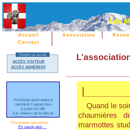
Les M
Accueil
Association
Resso
Contact
L'associatio
Choisir un accès
ACCÈS VISITEUR
ACCÈS ADHÉRENT
Prochaine permanence
vendredi 4 septembre
Quand le soir
à partir de 18h
à la Maison de la Nature
chaumières de
21 Grande Rue d'Aléry
Cran Gevrier
Prochaines rencontres ....
marmottes stud
En savoir plus ...
Entrée gratuite